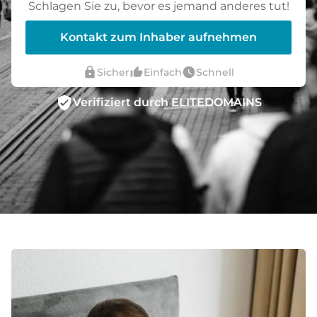
Schlagen Sie zu, bevor es jemand anderes tut!
Kontakt zum Inhaber aufnehmen
lock
thumb_up_alt
watch_later
Sicher
Einfach
Schnell
verified_user
Verifiziert durch ELITEDOMAINS