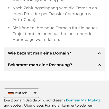
Nach Zahlungseingang wird die Domain an
Ihren Provider per Transfer übertragen (via
Auth-Code).
Sie können Ihre neue Domain für ein neues
Projekt nutzen oder auf Ihre bestehende
Homepage weiterleiten.
expand_less
Wie bezahlt man eine Domain?
expand_less
Bekommt man eine Rechnung?
Nach einer Einigung wird der Inhaber Ihnen die
Details der Zahlung mitteilen. Der Inhaber wird
Ihnen dann die SEPA Bankdetails mitteilen und
Ja, der Verkäufer wird Ihnen eine
auf Wunsch auch Paypal oder weitere
ordnungsgemäße Rechnung senden. Bei
Zahlungsmethoden anbieten.
größeren Kaufpreisen bekommen Sie auf
Deutsch
Wunsch auch einen zusätzlichen Kaufvertrag.
Bitte geben Sie bei der Überweisung immer
Die Domain 0zg.de wird auf diesem
Domain Marktplatz
den Domainnamen und die
angeboten. Über dieses Formular kann entweder ein
Rechnungsnummer an.