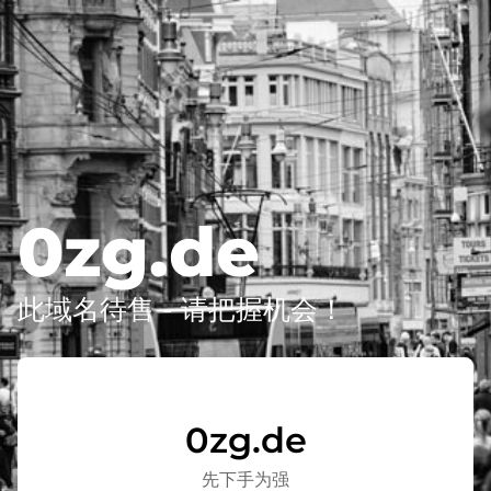
0zg.de
此域名待售 - 请把握机会！
0zg.de
先下手为强