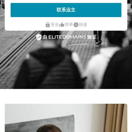
联系业主
lock
thumb_up_alt
watch_later
安全
简单
快速
verified_user
由 ELITEDOMAINS 验证