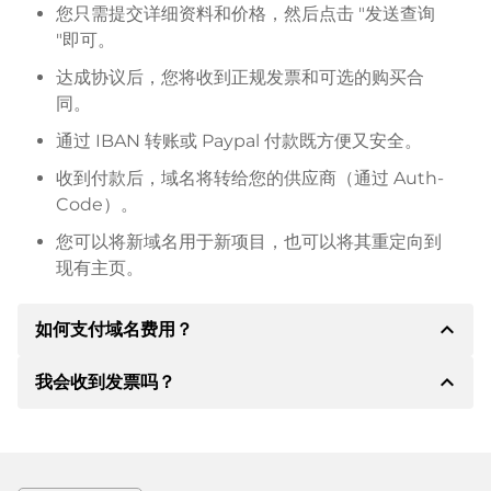
您只需提交详细资料和价格，然后点击 "发送查询
"即可。
达成协议后，您将收到正规发票和可选的购买合
同。
通过 IBAN 转账或 Paypal 付款既方便又安全。
收到付款后，域名将转给您的供应商（通过 Auth-
Code）。
您可以将新域名用于新项目，也可以将其重定向到
现有主页。
expand_less
如何支付域名费用？
expand_less
我会收到发票吗？
达成协议后，房东将通知您付款细节。房主随后会向您
提供 SEPA 银行的详细信息，如果需要，还可以提供
Paypal 或其他付款方式。
是的，卖方会向您寄送正规发票。如果购买价格较高，
您还会根据要求收到一份额外的购买合同。
转账时请务必注明域名和发票号码。