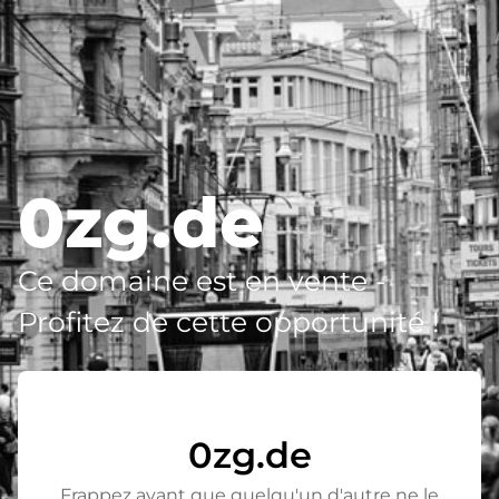
0zg.de
Ce domaine est en vente -
Profitez de cette opportunité !
0zg.de
Frappez avant que quelqu'un d'autre ne le