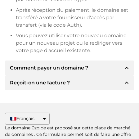
Après réception du paiement, le domaine est
transféré à votre fournisseur d'accès par
transfert (via le code Auth).
Vous pouvez utiliser votre nouveau domaine
pour un nouveau projet ou le rediriger vers
votre page d'accueil existante.
expand_less
Comment payer un domaine ?
expand_less
Reçoit-on une facture ?
Après un accord, le titulaire vous
communiquera les détails du paiement. Le
titulaire vous communiquera alors les détails
Oui, le vendeur vous enverra une facture en
bancaires SEPA et, si vous le souhaitez, vous
bonne et due forme. Si le prix d'achat est plus
proposera Paypal ou d'autres méthodes de
élevé, vous recevrez également un contrat de
Français
paiement.
vente supplémentaire si vous le souhaitez.
Le domaine 0zg.de est proposé sur cette place de marché
Veuillez toujours mentionner le nom de
de domaines
. Ce formulaire permet soit de faire une offre
domaine et le numéro de facture lors du