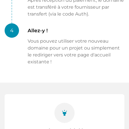
Après réception du paiement, le domaine
est transféré à votre fournisseur par
transfert (via le code Auth).
4
Allez-y !
Vous pouvez utiliser votre nouveau
domaine pour un projet ou simplement
le rediriger vers votre page d'accueil
existante !
highlight